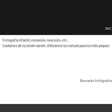
Bascarán fotógrafos
FOTOGRAFÍA Y AUDIOVISUALES
INIC
Fotografía infantil, comunión, new born, etc…
Cuidamos de tu recién nacido. Utilizamos luz natural para los más peques.
Bascarán fotógrafo