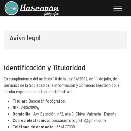
Saltar
al
contenido
Bascarán fotógrafos
FOTOGRAFÍA Y AUDIOVISUALES
Aviso legal
Identificación y Titularidad
En cumplimiento del artículo 10 de la Ley 34/2002, de 11 de julio, de
Servicios de la Sociedad de la Información y Comercio Electrónico, el
Titular expone sus datos identificativos:
Titular:
Bascarán fotógrafos.
NIF:
24362892g
Domicilio:
Av/ Estación, nº2, pta.3, Chiva, Valencia - España.
Correo electrónico:
bascaranfotografo@gmail.com
Teléfono de contacto:
664177000