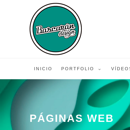
DISEÑO GRÁFICO Y WEB
BASCARÁ
INICIO
PORTFOLIO
VÍDEO
DESIGN
PÁGINAS WEB