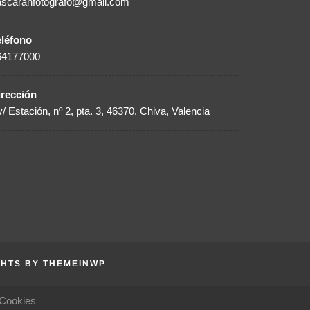
ascaranfotografo@gmail.com
eléfono
64177000
irección
/ Estación, nº 2, pta. 3, 46370, Chiva, Valencia
GHTS BY
THEMEINWP
 Cookies